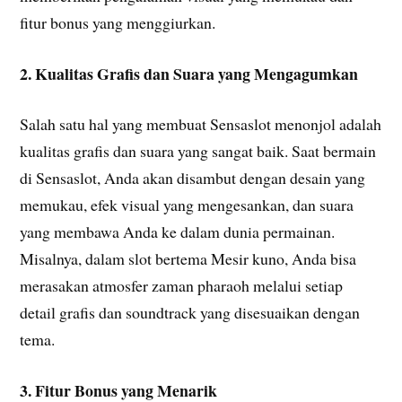
fitur bonus yang menggiurkan.
2. Kualitas Grafis dan Suara yang Mengagumkan
Salah satu hal yang membuat Sensaslot menonjol adalah
kualitas grafis dan suara yang sangat baik. Saat bermain
di Sensaslot, Anda akan disambut dengan desain yang
memukau, efek visual yang mengesankan, dan suara
yang membawa Anda ke dalam dunia permainan.
Misalnya, dalam slot bertema Mesir kuno, Anda bisa
merasakan atmosfer zaman pharaoh melalui setiap
detail grafis dan soundtrack yang disesuaikan dengan
tema.
3. Fitur Bonus yang Menarik