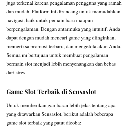
juga terkenal karena pengalaman pengguna yang ramah
dan mudah. Platform ini dirancang untuk memudahkan
navigasi, baik untuk pemain baru maupun
berpengalaman. Dengan antarmuka yang intuitif, Anda
dapat dengan mudah mencari game yang diinginkan,
memeriksa promosi terbaru, dan mengelola akun Anda.
Semua ini bertujuan untuk membuat pengalaman
bermain slot menjadi lebih menyenangkan dan bebas
dari stres.
Game Slot Terbaik di Sensaslot
Untuk memberikan gambaran lebih jelas tentang apa
yang ditawarkan Sensaslot, berikut adalah beberapa
game slot terbaik yang patut dicoba: