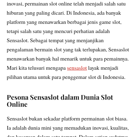
inovasi, permainan slot online telah menjadi salah satu
hiburan yang paling dicari. Di Indonesia, ada banyak
platform yang menawarkan berbagai jenis game slot,
tetapi salah satu yang mencuri perhatian adalah
Sensaslot. Sebagai tempat yang menjanjikan
pengalaman bermain slot yang tak terlupakan, Sensaslot
menawarkan banyak hal menarik untuk para pemainnya.
Mari kita telusuri mengapa
sensaslot
layak menjadi
pilihan utama untuk para penggemar slot di Indonesia.
Pesona Sensaslot dalam Dunia Slot
Online
Sensaslot bukan sekadar platform permainan slot biasa.
Ia adalah dunia mini yang memadukan inovasi, kualitas,
dan keseruan dalam satu tempat. Dalam setiap sudutnya,