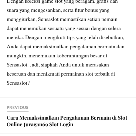
Dengan koleksi game slot yang beragam, grafis dan
suara yang mengesankan, serta fitur bonus yang
menggiurkan, Sensaslot memastikan setiap pemain
dapat menemukan sesuatu yang sesuai dengan selera
mereka. Dengan mengikuti tips yang telah disebutkan,
Anda dapat memaksimalkan pengalaman bermain dan
mungkin, menemukan keberuntungan besar di
Sensaslot. Jadi, siapkah Anda untuk merasakan
keseruan dan menikmati permainan slot terbaik di
Sensaslot?
PREVIOUS
Cara Memaksimalkan Pengalaman Bermain di Slot
Online Juragan69 Slot Login