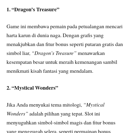
1. “Dragon’s Treasure”
Game ini membawa pemain pada petualangan mencari
harta karun di dunia naga. Dengan grafis yang
menakjubkan dan fitur bonus seperti putaran gratis dan
simbol liar,
“Dragon’s Treasure”
menawarkan
kesempatan besar untuk meraih kemenangan sambil
menikmati kisah fantasi yang mendalam.
2. “Mystical Wonders”
Jika Anda menyukai tema mitologi,
“Mystical
Wonders”
adalah pilihan yang tepat. Slot ini
menyuguhkan simbol-simbol magis dan fitur bonus
yang menggugah selera, seperti permainan bonus