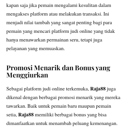
kapan saja jika pemain mengalami kesulitan dalam
mengakses platform atau melakukan transaksi. Ini
menjadi nilai tambah yang sangat penting bagi para
pemain yang mencari platform judi online yang tidak
hanya menawarkan permainan seru, tetapi juga
pelayanan yang memuaskan.
Promosi Menarik dan Bonus yang
Menggiurkan
Raja88
Sebagai platform judi online terkemuka,
juga
dikenal dengan berbagai promosi menarik yang mereka
tawarkan. Baik untuk pemain baru maupun pemain
Raja88
setia,
memiliki berbagai bonus yang bisa
dimanfaatkan untuk menambah peluang kemenangan.