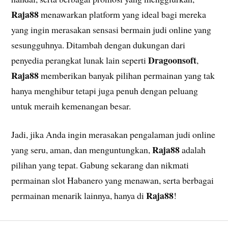
Raja88
menawarkan platform yang ideal bagi mereka
yang ingin merasakan sensasi bermain judi online yang
sesungguhnya. Ditambah dengan dukungan dari
Dragoonsoft
penyedia perangkat lunak lain seperti
,
Raja88
memberikan banyak pilihan permainan yang tak
hanya menghibur tetapi juga penuh dengan peluang
untuk meraih kemenangan besar.
Jadi, jika Anda ingin merasakan pengalaman judi online
Raja88
yang seru, aman, dan menguntungkan,
adalah
pilihan yang tepat. Gabung sekarang dan nikmati
permainan slot Habanero yang menawan, serta berbagai
Raja88
permainan menarik lainnya, hanya di
!