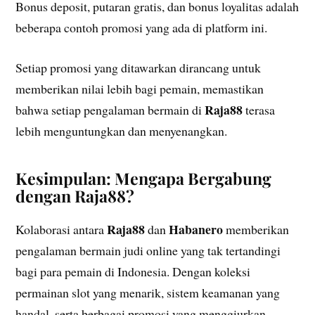
Bonus deposit, putaran gratis, dan bonus loyalitas adalah
beberapa contoh promosi yang ada di platform ini.
Setiap promosi yang ditawarkan dirancang untuk
memberikan nilai lebih bagi pemain, memastikan
Raja88
bahwa setiap pengalaman bermain di
terasa
lebih menguntungkan dan menyenangkan.
Kesimpulan: Mengapa Bergabung
dengan Raja88?
Raja88
Habanero
Kolaborasi antara
dan
memberikan
pengalaman bermain judi online yang tak tertandingi
bagi para pemain di Indonesia. Dengan koleksi
permainan slot yang menarik, sistem keamanan yang
handal, serta berbagai promosi yang menggiurkan,