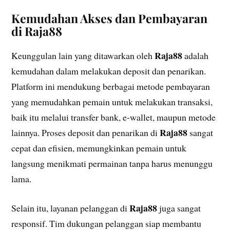
Kemudahan Akses dan Pembayaran
di Raja88
Raja88
Keunggulan lain yang ditawarkan oleh
adalah
kemudahan dalam melakukan deposit dan penarikan.
Platform ini mendukung berbagai metode pembayaran
yang memudahkan pemain untuk melakukan transaksi,
baik itu melalui transfer bank, e-wallet, maupun metode
Raja88
lainnya. Proses deposit dan penarikan di
sangat
cepat dan efisien, memungkinkan pemain untuk
langsung menikmati permainan tanpa harus menunggu
lama.
Raja88
Selain itu, layanan pelanggan di
juga sangat
responsif. Tim dukungan pelanggan siap membantu