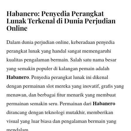
Habanero: Penyedia Perangkat
Lunak Terkenal di Dunia Perjudian
Online
Dalam dunia perjudian online, keberadaan penyedia
perangkat lunak yang handal sangat memengaruhi
kualitas pengalaman bermain. Salah satu nama besar
yang semakin populer di kalangan pemain adalah
Habanero
. Penyedia perangkat lunak ini dikenal
dengan permainan slot mereka yang inovatif, grafis yang
menawan, dan berbagai fitur menarik yang membuat
Habanero
permainan semakin seru. Permainan dari
dirancang dengan teknologi mutakhir, memberikan
visual yang luar biasa dan pengalaman bermain yang
mendalam.