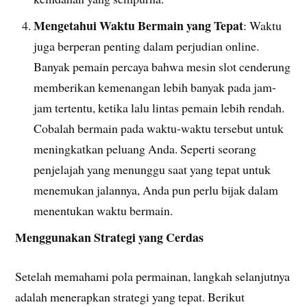
Mengetahui Waktu Bermain yang Tepat
: Waktu
juga berperan penting dalam perjudian online.
Banyak pemain percaya bahwa mesin slot cenderung
memberikan kemenangan lebih banyak pada jam-
jam tertentu, ketika lalu lintas pemain lebih rendah.
Cobalah bermain pada waktu-waktu tersebut untuk
meningkatkan peluang Anda. Seperti seorang
penjelajah yang menunggu saat yang tepat untuk
menemukan jalannya, Anda pun perlu bijak dalam
menentukan waktu bermain.
Menggunakan Strategi yang Cerdas
Setelah memahami pola permainan, langkah selanjutnya
adalah menerapkan strategi yang tepat. Berikut