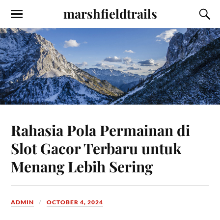
marshfieldtrails
Rahasia Pola Permainan di
Slot Gacor Terbaru untuk
Menang Lebih Sering
ADMIN
OCTOBER 4, 2024