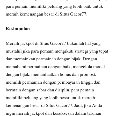
para pemain memiliki peluang yang lebih baik untuk
meraih kemenangan besar di Situs Gacor77.
Kesimpulan
Meraih jackpot di Situs Gacor77 bukanlah hal yang
mustahil jika para pemain mengikuti strategi yang tepat
dan memainkan permainan dengan bijak. Dengan
memahami permainan dengan baik, mengelola modal
dengan bijak, memanfaatkan bonus dan promosi,
memilih permainan dengan pembayaran tinggi, dan
bermain dengan sabar dan disiplin, para pemain
memiliki peluang yang lebih besar untuk meraih
kemenangan besar di Situs Gacor77. Jadi, jika Anda
ingin meraih jackpot dan kesuksesan dalam taruhan