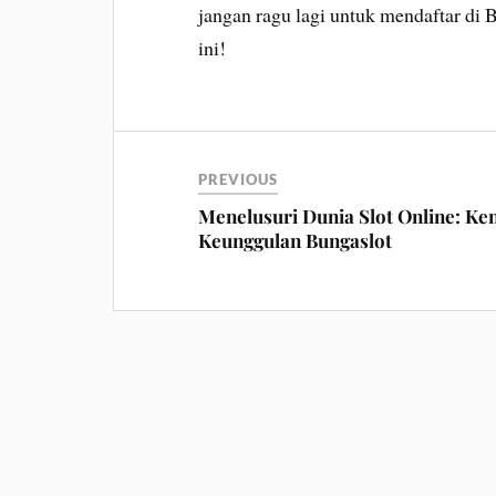
jangan ragu lagi untuk mendaftar di 
ini!
PREVIOUS
Menelusuri Dunia Slot Online: Ken
Keunggulan Bungaslot