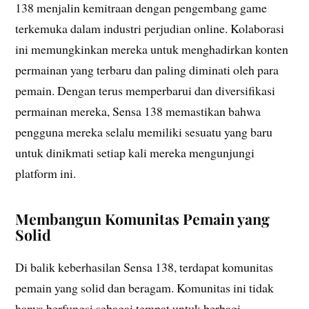
138 menjalin kemitraan dengan pengembang game
terkemuka dalam industri perjudian online. Kolaborasi
ini memungkinkan mereka untuk menghadirkan konten
permainan yang terbaru dan paling diminati oleh para
pemain. Dengan terus memperbarui dan diversifikasi
permainan mereka, Sensa 138 memastikan bahwa
pengguna mereka selalu memiliki sesuatu yang baru
untuk dinikmati setiap kali mereka mengunjungi
platform ini.
Membangun Komunitas Pemain yang
Solid
Di balik keberhasilan Sensa 138, terdapat komunitas
pemain yang solid dan beragam. Komunitas ini tidak
hanya berfungsi sebagai tempat untuk berbagi