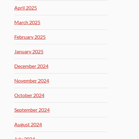
April 2025
March 2025
February 2025
January 2025
December 2024
November 2024
October 2024
September 2024
August 2024
July 2024