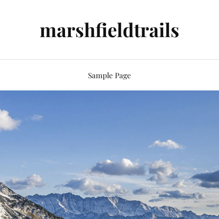
marshfieldtrails
Sample Page