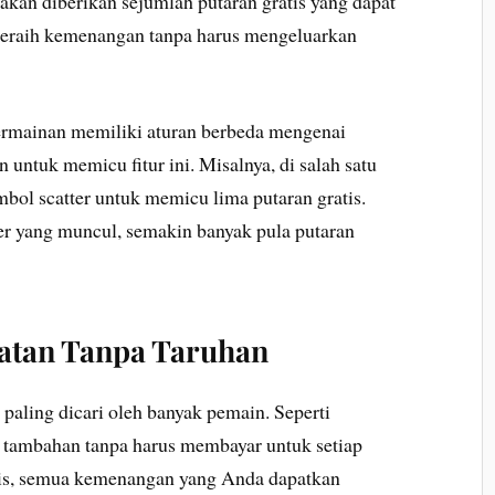
akan diberikan sejumlah putaran gratis yang dapat
eraih kemenangan tanpa harus mengeluarkan
permainan memiliki aturan berbeda mengenai
 untuk memicu fitur ini. Misalnya, di salah satu
bol scatter untuk memicu lima putaran gratis.
r yang muncul, semakin banyak pula putaran
patan Tanpa Taruhan
g paling dicari oleh banyak pemain. Seperti
tambahan tanpa harus membayar untuk setiap
atis, semua kemenangan yang Anda dapatkan