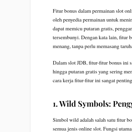
Fitur bonus dalam permainan slot on
oleh penyedia permainan untuk menin
dapat memicu putaran gratis, pengga
tersembunyi. Dengan kata lain, fitur
menang, tanpa perlu memasang taruha
Dalam slot JDB, fitur-fitur bonus ini 
hingga putaran gratis yang sering me
cara kerja fitur-fitur ini sangat pe
1. Wild Symbols: Pen
Simbol wild adalah salah satu fitur
semua jenis online slot. Fungsi utam