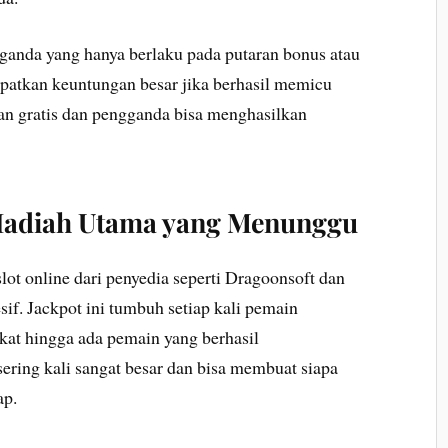
anda yang hanya berlaku pada putaran bonus atau
apatkan keuntungan besar jika berhasil memicu
aran gratis dan pengganda bisa menghasilkan
: Hadiah Utama yang Menunggu
 slot online dari penyedia seperti Dragoonsoft dan
f. Jackpot ini tumbuh setiap kali pemain
kat hingga ada pemain yang berhasil
ering kali sangat besar dan bisa membuat siapa
ap.