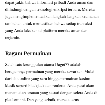
dapat yakin bahwa informasi pribadi Anda aman dan
dilindungi dengan teknologi enkripsi terbaru. Mereka
juga mengimplementasikan langkah-langkah keamanan
tambahan untuk memastikan bahwa setiap transaksi
yang Anda lakukan di platform mereka aman dan
terjamin.
Ragam Permainan
Salah satu keunggulan utama Daget77 adalah
beragamnya permainan yang mereka tawarkan. Mulai
dari slot online yang seru hingga permainan kasino
klasik seperti blackjack dan roulette, Anda pasti akan
menemukan sesuatu yang sesuai dengan selera Anda di
platform ini. Dan yang terbaik, mereka terus