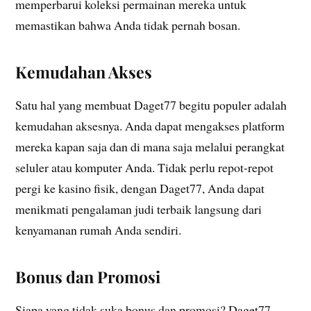
memperbarui koleksi permainan mereka untuk
memastikan bahwa Anda tidak pernah bosan.
Kemudahan Akses
Satu hal yang membuat Daget77 begitu populer adalah
kemudahan aksesnya. Anda dapat mengakses platform
mereka kapan saja dan di mana saja melalui perangkat
seluler atau komputer Anda. Tidak perlu repot-repot
pergi ke kasino fisik, dengan Daget77, Anda dapat
menikmati pengalaman judi terbaik langsung dari
kenyamanan rumah Anda sendiri.
Bonus dan Promosi
Siapa yang tidak suka bonus dan promosi? Daget77