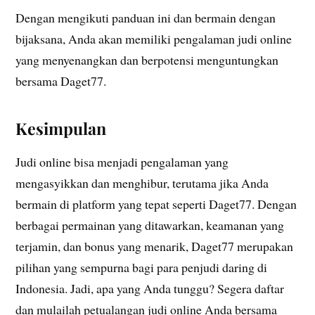
Dengan mengikuti panduan ini dan bermain dengan
bijaksana, Anda akan memiliki pengalaman judi online
yang menyenangkan dan berpotensi menguntungkan
bersama Daget77.
Kesimpulan
Judi online bisa menjadi pengalaman yang
mengasyikkan dan menghibur, terutama jika Anda
bermain di platform yang tepat seperti Daget77. Dengan
berbagai permainan yang ditawarkan, keamanan yang
terjamin, dan bonus yang menarik, Daget77 merupakan
pilihan yang sempurna bagi para penjudi daring di
Indonesia. Jadi, apa yang Anda tunggu? Segera daftar
dan mulailah petualangan judi online Anda bersama