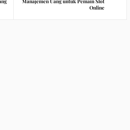
ang
Manajemen Uang untuk Pemain Slot
Online