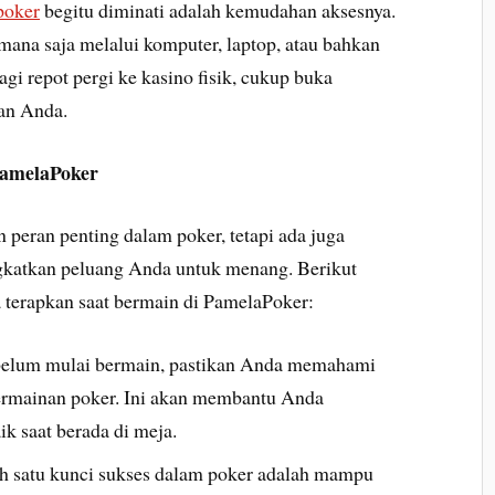
poker
begitu diminati adalah kemudahan aksesnya.
mana saja melalui komputer, laptop, atau bahkan
agi repot pergi ke kasino fisik, cukup buka
an Anda.
PamelaPoker
peran penting dalam poker, tetapi ada juga
gkatkan peluang Anda untuk menang. Berikut
a terapkan saat bermain di PamelaPoker:
belum mulai bermain, pastikan Anda memahami
permainan poker. Ini akan membantu Anda
k saat berada di meja.
ah satu kunci sukses dalam poker adalah mampu