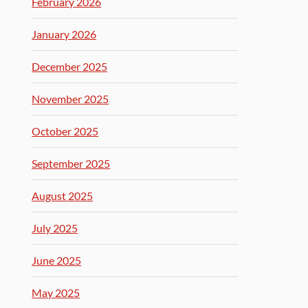
February 2026
January 2026
December 2025
November 2025
October 2025
September 2025
August 2025
July 2025
June 2025
May 2025