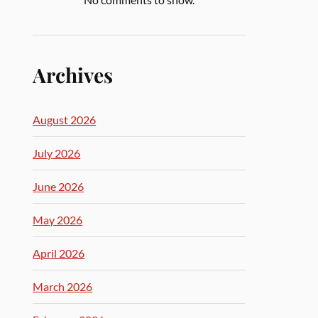
Archives
August 2026
July 2026
June 2026
May 2026
April 2026
March 2026