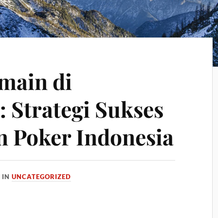
main di
 Strategi Sukses
 Poker Indonesia
IN
UNCATEGORIZED