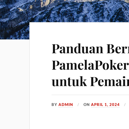
Panduan Ber
PamelaPoker:
untuk Pemain
BY
ADMIN
ON
APRIL 1, 2024