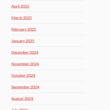
April 2025
March 2025
February 2025
January 2025
December 2024
November 2024
October 2024
September 2024
August 2024
July 2024