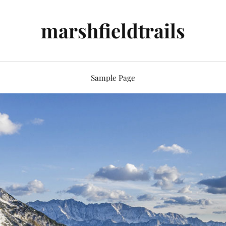
marshfieldtrails
Sample Page