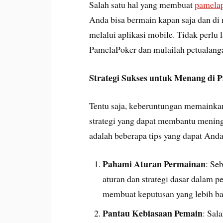
Salah satu hal yang membuat
pamela
Anda bisa bermain kapan saja dan di 
melalui aplikasi mobile. Tidak perlu l
PamelaPoker dan mulailah petualang
Strategi Sukses untuk Menang di 
Tentu saja, keberuntungan memainkan 
strategi yang dapat membantu menin
adalah beberapa tips yang dapat And
Pahami Aturan Permainan
: Se
aturan dan strategi dasar dalam 
membuat keputusan yang lebih bai
Pantau Kebiasaan Pemain
: Sal