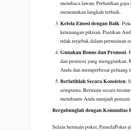
membaca lawan. Perhatikan gaya 
menentukan langkah terbaik.
Kelola Emosi dengan Baik
: Pok
ketenangan pikiran. Pastikan An
tidak terjebak dalam permainan 
Gunakan Bonus dan Promosi
: 
dan promosi yang menggiurkan. 
Anda dan memperbesar peluang 
Berlatihlah Secara Konsisten
: 
sempurna. Bermain secara teratu
membantu Anda menjadi pemain p
Bergabunglah dengan Komunitas 
Selain bermain poker, PamelaPoker 