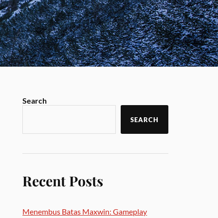
Search
SEARCH
Recent Posts
Menembus Batas Maxwin: Gameplay