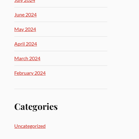
June 2024
May 2024
April 2024
March 2024
February 2024
Categories
Uncategorized