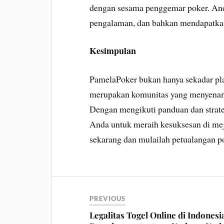
dengan sesama penggemar poker. Anda
pengalaman, dan bahkan mendapatkan 
Kesimpulan
PamelaPoker bukan hanya sekadar pla
merupakan komunitas yang menyenang
Dengan mengikuti panduan dan strate
Anda untuk meraih kesuksesan di mej
sekarang dan mulailah petualangan 
PREVIOUS
Legalitas Togel Online di Indonesi