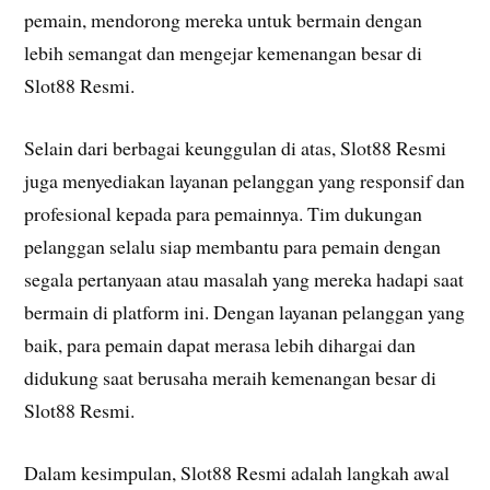
pemain, mendorong mereka untuk bermain dengan
lebih semangat dan mengejar kemenangan besar di
Slot88 Resmi.
Selain dari berbagai keunggulan di atas, Slot88 Resmi
juga menyediakan layanan pelanggan yang responsif dan
profesional kepada para pemainnya. Tim dukungan
pelanggan selalu siap membantu para pemain dengan
segala pertanyaan atau masalah yang mereka hadapi saat
bermain di platform ini. Dengan layanan pelanggan yang
baik, para pemain dapat merasa lebih dihargai dan
didukung saat berusaha meraih kemenangan besar di
Slot88 Resmi.
Dalam kesimpulan, Slot88 Resmi adalah langkah awal