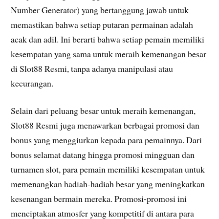
Number Generator) yang bertanggung jawab untuk
memastikan bahwa setiap putaran permainan adalah
acak dan adil. Ini berarti bahwa setiap pemain memiliki
kesempatan yang sama untuk meraih kemenangan besar
di Slot88 Resmi, tanpa adanya manipulasi atau
kecurangan.
Selain dari peluang besar untuk meraih kemenangan,
Slot88 Resmi juga menawarkan berbagai promosi dan
bonus yang menggiurkan kepada para pemainnya. Dari
bonus selamat datang hingga promosi mingguan dan
turnamen slot, para pemain memiliki kesempatan untuk
memenangkan hadiah-hadiah besar yang meningkatkan
kesenangan bermain mereka. Promosi-promosi ini
menciptakan atmosfer yang kompetitif di antara para