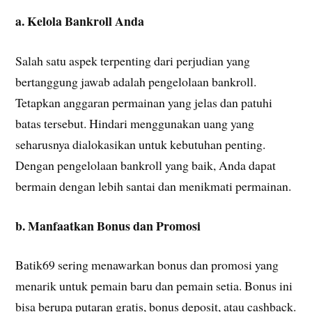
a. Kelola Bankroll Anda
Salah satu aspek terpenting dari perjudian yang
bertanggung jawab adalah pengelolaan bankroll.
Tetapkan anggaran permainan yang jelas dan patuhi
batas tersebut. Hindari menggunakan uang yang
seharusnya dialokasikan untuk kebutuhan penting.
Dengan pengelolaan bankroll yang baik, Anda dapat
bermain dengan lebih santai dan menikmati permainan.
b. Manfaatkan Bonus dan Promosi
Batik69 sering menawarkan bonus dan promosi yang
menarik untuk pemain baru dan pemain setia. Bonus ini
bisa berupa putaran gratis, bonus deposit, atau cashback.