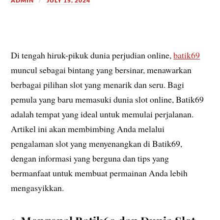
ADMIN
JULY 15, 2024
Di tengah hiruk-pikuk dunia perjudian online,
batik69
muncul sebagai bintang yang bersinar, menawarkan
berbagai pilihan slot yang menarik dan seru. Bagi
pemula yang baru memasuki dunia slot online, Batik69
adalah tempat yang ideal untuk memulai perjalanan.
Artikel ini akan membimbing Anda melalui
pengalaman slot yang menyenangkan di Batik69,
dengan informasi yang berguna dan tips yang
bermanfaat untuk membuat permainan Anda lebih
mengasyikkan.