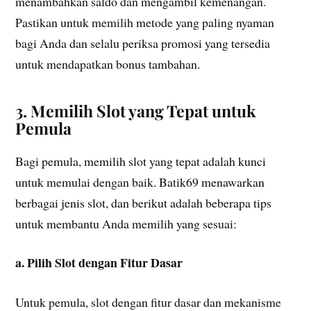
menambahkan saldo dan mengambil kemenangan.
Pastikan untuk memilih metode yang paling nyaman
bagi Anda dan selalu periksa promosi yang tersedia
untuk mendapatkan bonus tambahan.
3. Memilih Slot yang Tepat untuk
Pemula
Bagi pemula, memilih slot yang tepat adalah kunci
untuk memulai dengan baik. Batik69 menawarkan
berbagai jenis slot, dan berikut adalah beberapa tips
untuk membantu Anda memilih yang sesuai:
a. Pilih Slot dengan Fitur Dasar
Untuk pemula, slot dengan fitur dasar dan mekanisme