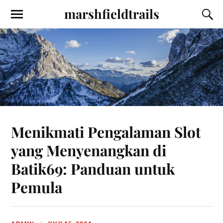
marshfieldtrails
Menikmati Pengalaman Slot
yang Menyenangkan di
Batik69: Panduan untuk
Pemula