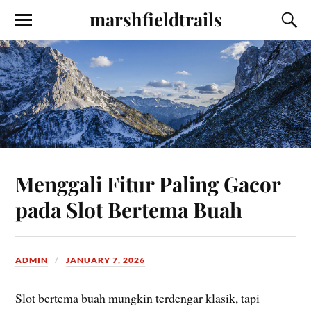
marshfieldtrails
Menggali Fitur Paling Gacor
pada Slot Bertema Buah
ADMIN
JANUARY 7, 2026
Slot bertema buah mungkin terdengar klasik, tapi