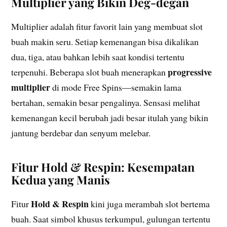
Multiplier yang Bikin Deg-degan
Multiplier adalah fitur favorit lain yang membuat slot
buah makin seru. Setiap kemenangan bisa dikalikan
dua, tiga, atau bahkan lebih saat kondisi tertentu
progressive
terpenuhi. Beberapa slot buah menerapkan
multiplier
di mode Free Spins—semakin lama
bertahan, semakin besar pengalinya. Sensasi melihat
kemenangan kecil berubah jadi besar itulah yang bikin
jantung berdebar dan senyum melebar.
Fitur Hold & Respin: Kesempatan
Kedua yang Manis
Hold & Respin
Fitur
kini juga merambah slot bertema
buah. Saat simbol khusus terkumpul, gulungan tertentu