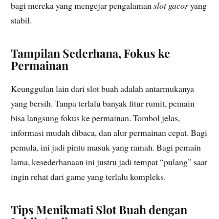
bagi mereka yang mengejar pengalaman
slot gacor
yang
stabil.
Tampilan Sederhana, Fokus ke
Permainan
Keunggulan lain dari slot buah adalah antarmukanya
yang bersih. Tanpa terlalu banyak fitur rumit, pemain
bisa langsung fokus ke permainan. Tombol jelas,
informasi mudah dibaca, dan alur permainan cepat. Bagi
pemula, ini jadi pintu masuk yang ramah. Bagi pemain
lama, kesederhanaan ini justru jadi tempat “pulang” saat
ingin rehat dari game yang terlalu kompleks.
Tips Menikmati Slot Buah dengan