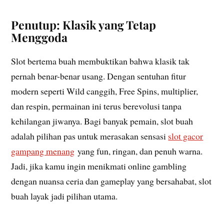
Penutup: Klasik yang Tetap
Menggoda
Slot bertema buah membuktikan bahwa klasik tak
pernah benar-benar usang. Dengan sentuhan fitur
modern seperti Wild canggih, Free Spins, multiplier,
dan respin, permainan ini terus berevolusi tanpa
kehilangan jiwanya. Bagi banyak pemain, slot buah
adalah pilihan pas untuk merasakan sensasi
slot gacor
gampang menang
yang fun, ringan, dan penuh warna.
Jadi, jika kamu ingin menikmati online gambling
dengan nuansa ceria dan gameplay yang bersahabat, slot
buah layak jadi pilihan utama.