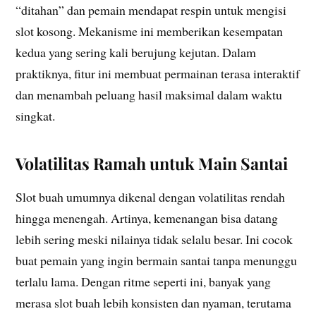
“ditahan” dan pemain mendapat respin untuk mengisi
slot kosong. Mekanisme ini memberikan kesempatan
kedua yang sering kali berujung kejutan. Dalam
praktiknya, fitur ini membuat permainan terasa interaktif
dan menambah peluang hasil maksimal dalam waktu
singkat.
Volatilitas Ramah untuk Main Santai
Slot buah umumnya dikenal dengan volatilitas rendah
hingga menengah. Artinya, kemenangan bisa datang
lebih sering meski nilainya tidak selalu besar. Ini cocok
buat pemain yang ingin bermain santai tanpa menunggu
terlalu lama. Dengan ritme seperti ini, banyak yang
merasa slot buah lebih konsisten dan nyaman, terutama