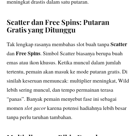
meningkat drastis dalam satu putaran.
Scatter dan Free Spins: Putaran
Gratis yang Ditunggu
Scatter
Tak lengkap rasanya membahas slot buah tanpa
Free Spins
dan
. Simbol Scatter biasanya berupa buah
emas atau ikon khusus. Ketika muncul dalam jumlah
tertentu, pemain akan masuk ke mode putaran gratis. Di
sinilah keseruan memuncak: multiplier meningkat, Wild
lebih sering muncul, dan tempo permainan terasa
“panas”. Banyak pemain menyebut fase ini sebagai
momen
slot gacor
karena potensi hadiahnya lebih besar
tanpa perlu taruhan tambahan.