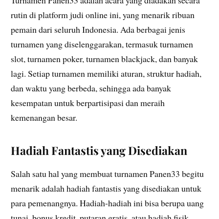
Turnamen Panen33 adalah acara yang diadakan secara
rutin di platform judi online ini, yang menarik ribuan
pemain dari seluruh Indonesia. Ada berbagai jenis
turnamen yang diselenggarakan, termasuk turnamen
slot, turnamen poker, turnamen blackjack, dan banyak
lagi. Setiap turnamen memiliki aturan, struktur hadiah,
dan waktu yang berbeda, sehingga ada banyak
kesempatan untuk berpartisipasi dan meraih
kemenangan besar.
Hadiah Fantastis yang Disediakan
Salah satu hal yang membuat turnamen Panen33 begitu
menarik adalah hadiah fantastis yang disediakan untuk
para pemenangnya. Hadiah-hadiah ini bisa berupa uang
tunai, bonus kredit, putaran gratis, atau hadiah fisik