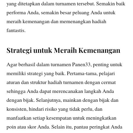
yang ditetapkan dalam turnamen tersebut. Semakin baik
performa Anda, semakin besar peluang Anda untuk
meraih kemenangan dan memenangkan hadiah
fantastis.
Strategi untuk Meraih Kemenangan
Agar berhasil dalam turnamen Panen33, penting untuk
memiliki strategi yang baik. Pertama-tama, pelajari
aturan dan struktur hadiah turnamen dengan cermat
sehingga Anda dapat merencanakan langkah Anda
dengan bijak. Selanjutnya, mainkan dengan bijak dan
konsisten, hindari risiko yang tidak perlu, dan
manfaatkan setiap kesempatan untuk meningkatkan
poin atau skor Anda. Selain itu, pantau peringkat Anda