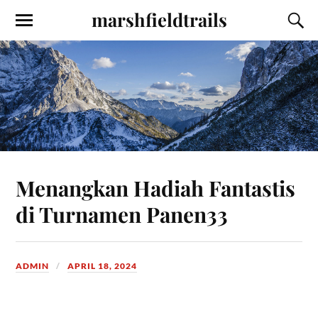
marshfieldtrails
Menangkan Hadiah Fantastis
di Turnamen Panen33
ADMIN
APRIL 18, 2024