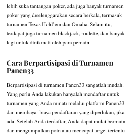
lebih suka tantangan poker, ada juga banyak turnamen
poker yang diselenggarakan secara berkala, termasuk
turnamen Texas Hold’em dan Omaha. Selain itu,
terdapat juga turnamen blackjack, roulette, dan banyak
lagi untuk dinikmati oleh para pemain.
Cara Berpartisipasi di Turnamen
Panen33
Berpartisipasi di turnamen Panen33 sangatlah mudah.
Yang perlu Anda lakukan hanyalah mendaftar untuk
turnamen yang Anda minati melalui platform Panen33
dan membayar biaya pendaftaran yang diperlukan, jika
ada. Setelah Anda terdaftar, Anda dapat mulai bermain
dan mengumpulkan poin atau mencapai target tertentu