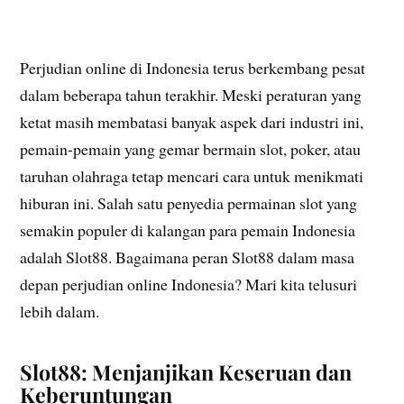
Perjudian online di Indonesia terus berkembang pesat
dalam beberapa tahun terakhir. Meski peraturan yang
ketat masih membatasi banyak aspek dari industri ini,
pemain-pemain yang gemar bermain slot, poker, atau
taruhan olahraga tetap mencari cara untuk menikmati
hiburan ini. Salah satu penyedia permainan slot yang
semakin populer di kalangan para pemain Indonesia
adalah Slot88. Bagaimana peran Slot88 dalam masa
depan perjudian online Indonesia? Mari kita telusuri
lebih dalam.
Slot88: Menjanjikan Keseruan dan
Keberuntungan