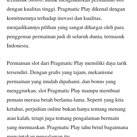
dengan kualitas tinggi. Pragmatic Play dikenal dengan
komitmennya terhadap inovasi dan kualitas,
menjadikannya pilihan yang sangat dihargai oleh para
penggemar permainan judi di seluruh dunia, termasuk
Indonesia.
Permainan slot dari Pragmatic Play memiliki daya tarik
tersendiri. Dengan grafis yang tajam, mekanisme
permainan yang mudah dipahami, dan bonus yang
menggiurkan, slot Pragmatic Play mampu membuat
pemain merasa betah berlama-lama. Seperti yang kita
ketahui, perjudian online bukan hanya tentang menang
atau kalah, tetapi juga tentang pengalaman bermain
yang memuaskan. Pragmatic Play tahu betul bagaimana
menciptakan pengalaman itu.