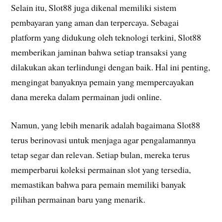
Selain itu, Slot88 juga dikenal memiliki sistem
pembayaran yang aman dan terpercaya. Sebagai
platform yang didukung oleh teknologi terkini, Slot88
memberikan jaminan bahwa setiap transaksi yang
dilakukan akan terlindungi dengan baik. Hal ini penting,
mengingat banyaknya pemain yang mempercayakan
dana mereka dalam permainan judi online.
Namun, yang lebih menarik adalah bagaimana Slot88
terus berinovasi untuk menjaga agar pengalamannya
tetap segar dan relevan. Setiap bulan, mereka terus
memperbarui koleksi permainan slot yang tersedia,
memastikan bahwa para pemain memiliki banyak
pilihan permainan baru yang menarik.