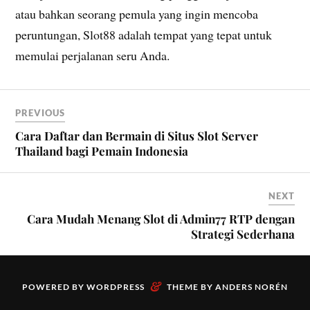
atau bahkan seorang pemula yang ingin mencoba
peruntungan, Slot88 adalah tempat yang tepat untuk
memulai perjalanan seru Anda.
PREVIOUS
Cara Daftar dan Bermain di Situs Slot Server
Thailand bagi Pemain Indonesia
NEXT
Cara Mudah Menang Slot di Admin77 RTP dengan
Strategi Sederhana
&
POWERED BY
WORDPRESS
THEME BY
ANDERS NORÉN