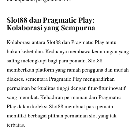
Slot88 dan Pragmatic Play:
Kolaborasi yang Sempurna
Kolaborasi antara Slot88 dan Pragmatic Play tentu
bukan kebetulan. Keduanya membawa keuntungan yang
saling melengkapi bagi para pemain. Slot88
memberikan platform yang ramah pengguna dan mudah
diakses, sementara Pragmatic Play menghadirkan
permainan berkualitas tinggi dengan fitur-fitur inovatif
yang memikat. Kehadiran permainan dari Pragmatic
Play dalam koleksi Slot88 membuat para pemain
memiliki berbagai pilihan permainan slot yang tak
terbatas.