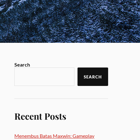
Search
SEARCH
Recent Posts
Menembus Batas Maxwin: Gameplay