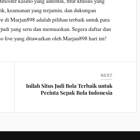
tmosfer kasino yang autentik, fitur khusus yang
ik, keamanan yang terjamin, dan dukungan
ve di Marjan898 adalah pilihan terbaik untuk para
judi yang seru dan memuaskan. Segera daftar dan
 live yang ditawarkan oleh Marjan898 hari ini!
NEXT
Inilah Situs Judi Bola Terbaik untuk
Pecinta Sepak Bola Indonesia