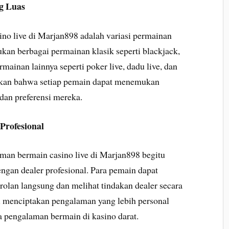
ng Luas
ino live di Marjan898 adalah variasi permainan
kan berbagai permainan klasik seperti blackjack,
ermainan lainnya seperti poker live, dadu live, dan
tikan bahwa setiap pemain dapat menemukan
dan preferensi mereka.
Profesional
man bermain casino live di Marjan898 begitu
engan dealer profesional. Para pemain dapat
brolan langsung dan melihat tindakan dealer secara
ni menciptakan pengalaman yang lebih personal
 pengalaman bermain di kasino darat.