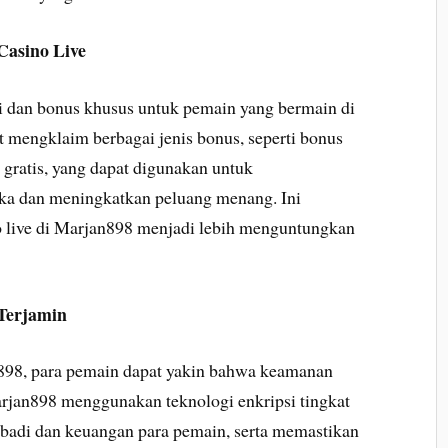
Casino Live
dan bonus khusus untuk pemain yang bermain di
t mengklaim berbagai jenis bonus, seperti bonus
 gratis, yang dapat digunakan untuk
a dan meningkatkan peluang menang. Ini
live di Marjan898 menjadi lebih menguntungkan
Terjamin
n898, para pemain dapat yakin bahwa keamanan
rjan898 menggunakan teknologi enkripsi tingkat
ribadi dan keuangan para pemain, serta memastikan