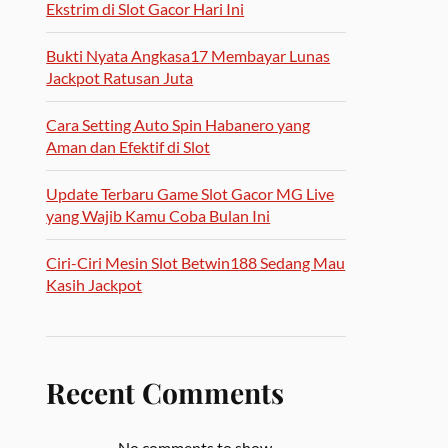
Ekstrim di Slot Gacor Hari Ini
Bukti Nyata Angkasa17 Membayar Lunas
Jackpot Ratusan Juta
Cara Setting Auto Spin Habanero yang
Aman dan Efektif di Slot
Update Terbaru Game Slot Gacor MG Live
yang Wajib Kamu Coba Bulan Ini
Ciri-Ciri Mesin Slot Betwin188 Sedang Mau
Kasih Jackpot
Recent Comments
No comments to show.