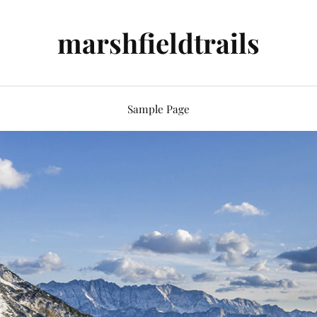
marshfieldtrails
Sample Page