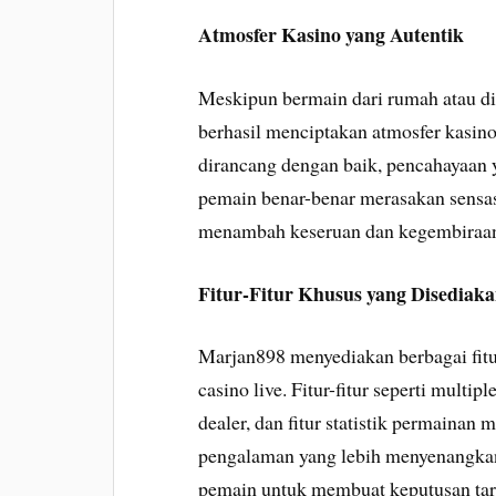
Atmosfer Kasino yang Autentik
Meskipun bermain dari rumah atau di
berhasil menciptakan atmosfer kasino
dirancang dengan baik, pencahayaan ya
pemain benar-benar merasakan sensas
menambah keseruan dan kegembiraan
Fitur-Fitur Khusus yang Disediak
Marjan898 menyediakan berbagai fit
casino live. Fitur-fitur seperti mult
dealer, dan fitur statistik permain
pengalaman yang lebih menyenangkan d
pemain untuk membuat keputusan taru