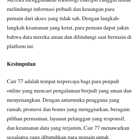
melindungi informasi pribadi dan keuangan para
pemain dari akses yang tidak sah. Dengan langkah-
langkah keamanan yang ketat, para pemain dapat yakin
bahwa data mereka aman dan dilindungi saat bermain di
platform ini.
Kesimpulan
Cair 77 adalah tempat terpercaya bagi para penjudi
online yang mencari pengalaman berjudi yang aman dan
menyenangkan. Dengan antarmuka pengguna yang
ramah, promosi dan bonus yang menggiurkan, beragam
pilihan permainan, layanan pelanggan yang responsif,
dan keamanan data yang terjamin, Cair 77 menawarkan
segalanya yang dibutuhkan para pemain untuk