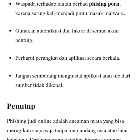
phising porn
Waspada terhadap tautan berbau
,
karena sering kali menjadi pintu masuk malware.
Gunakan autentikasi dua faktor di semua akun
penting.
Perbarui perangkat dan aplikasi secara berkala.
Jangan sembarang menginstal aplikasi atau file dari
sumber tidak dikenal.
Penutup
Phishing judi online adalah ancaman nyata yang bisa
merugikan siapa saja tanpa memandang usia atau latar
belakang. Dari pencurian identitas hingga kerugian