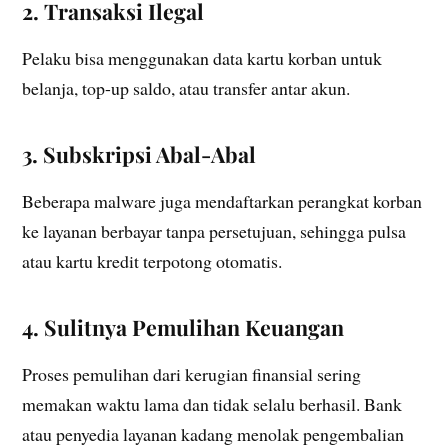
2. Transaksi Ilegal
Pelaku bisa menggunakan data kartu korban untuk
belanja, top-up saldo, atau transfer antar akun.
3. Subskripsi Abal-Abal
Beberapa malware juga mendaftarkan perangkat korban
ke layanan berbayar tanpa persetujuan, sehingga pulsa
atau kartu kredit terpotong otomatis.
4. Sulitnya Pemulihan Keuangan
Proses pemulihan dari kerugian finansial sering
memakan waktu lama dan tidak selalu berhasil. Bank
atau penyedia layanan kadang menolak pengembalian