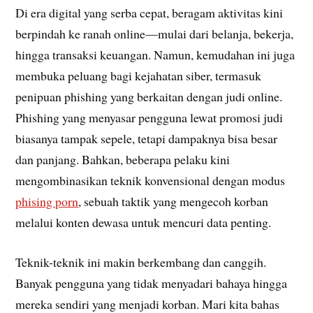
Di era digital yang serba cepat, beragam aktivitas kini
berpindah ke ranah online—mulai dari belanja, bekerja,
hingga transaksi keuangan. Namun, kemudahan ini juga
membuka peluang bagi kejahatan siber, termasuk
penipuan phishing yang berkaitan dengan judi online.
Phishing yang menyasar pengguna lewat promosi judi
biasanya tampak sepele, tetapi dampaknya bisa besar
dan panjang. Bahkan, beberapa pelaku kini
mengombinasikan teknik konvensional dengan modus
phising porn
, sebuah taktik yang mengecoh korban
melalui konten dewasa untuk mencuri data penting.
Teknik-teknik ini makin berkembang dan canggih.
Banyak pengguna yang tidak menyadari bahaya hingga
mereka sendiri yang menjadi korban. Mari kita bahas