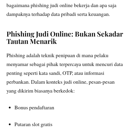
bagaimana phishing judi online bekerja dan apa saja
dampaknya terhadap data pribadi serta keuangan.
Phishing Judi Online: Bukan Sekadar
Tautan Menarik
Phishing adalah teknik penipuan di mana pelaku
menyamar sebagai pihak terpercaya untuk mencuri data
penting seperti kata sandi, OTP, atau informasi
perbankan. Dalam konteks judi online, pesan-pesan
yang dikirim biasanya berkedok:
Bonus pendaftaran
Putaran slot gratis