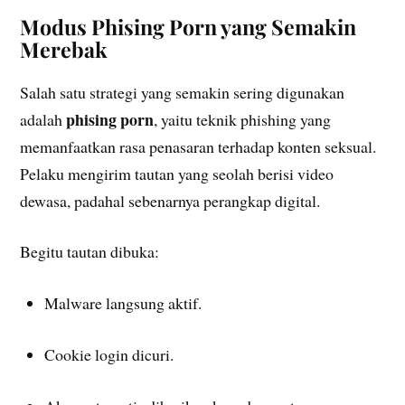
Modus Phising Porn yang Semakin
Merebak
Salah satu strategi yang semakin sering digunakan
phising porn
adalah
, yaitu teknik phishing yang
memanfaatkan rasa penasaran terhadap konten seksual.
Pelaku mengirim tautan yang seolah berisi video
dewasa, padahal sebenarnya perangkap digital.
Begitu tautan dibuka:
Malware langsung aktif.
Cookie login dicuri.