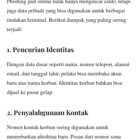
Phishing judi online tidak hanya mengincar saldo, tetapi
juga data pribadi yang bisa digunakan untuk berbagai
tindakan kriminal. Berikut dampak yang paling sering
terjadi:
1. Pencurian Identitas
Dengan data dasar seperti nama, nomor telepon, alamat
email, dan tanggal lahir, pelaku bisa membuka akun
baru atas nama korban. Identitas korban bahkan bisa
dijual ke pasar gelap.
2. Penyalahgunaan Kontak
Nomor kontak korban sering digunakan untuk
menyebarkan phishing baru. Pesan dari nomor yang