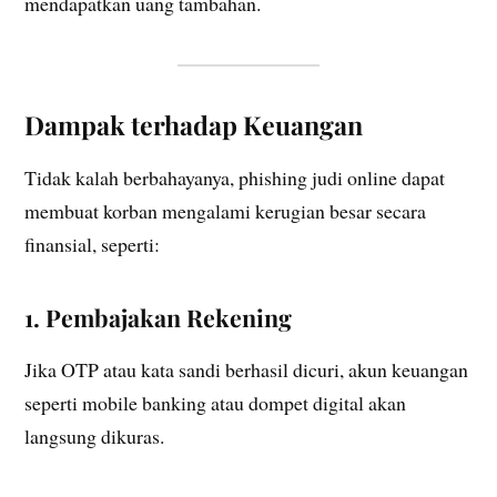
mendapatkan uang tambahan.
Dampak terhadap Keuangan
Tidak kalah berbahayanya, phishing judi online dapat
membuat korban mengalami kerugian besar secara
finansial, seperti:
1. Pembajakan Rekening
Jika OTP atau kata sandi berhasil dicuri, akun keuangan
seperti mobile banking atau dompet digital akan
langsung dikuras.