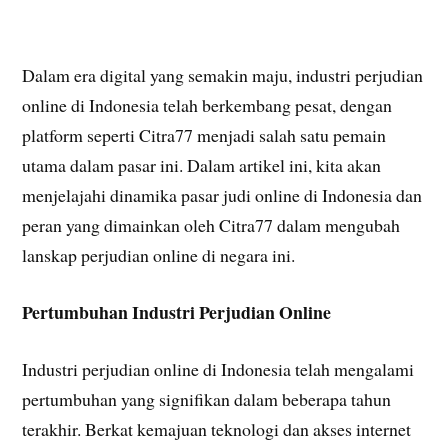
Dalam era digital yang semakin maju, industri perjudian
online di Indonesia telah berkembang pesat, dengan
platform seperti Citra77 menjadi salah satu pemain
utama dalam pasar ini. Dalam artikel ini, kita akan
menjelajahi dinamika pasar judi online di Indonesia dan
peran yang dimainkan oleh Citra77 dalam mengubah
lanskap perjudian online di negara ini.
Pertumbuhan Industri Perjudian Online
Industri perjudian online di Indonesia telah mengalami
pertumbuhan yang signifikan dalam beberapa tahun
terakhir. Berkat kemajuan teknologi dan akses internet