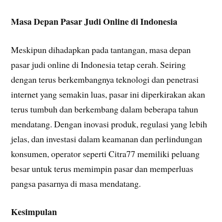
Masa Depan Pasar Judi Online di Indonesia
Meskipun dihadapkan pada tantangan, masa depan
pasar judi online di Indonesia tetap cerah. Seiring
dengan terus berkembangnya teknologi dan penetrasi
internet yang semakin luas, pasar ini diperkirakan akan
terus tumbuh dan berkembang dalam beberapa tahun
mendatang. Dengan inovasi produk, regulasi yang lebih
jelas, dan investasi dalam keamanan dan perlindungan
konsumen, operator seperti Citra77 memiliki peluang
besar untuk terus memimpin pasar dan memperluas
pangsa pasarnya di masa mendatang.
Kesimpulan