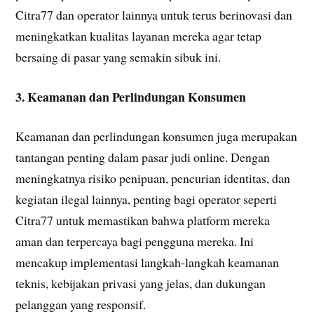
Citra77 dan operator lainnya untuk terus berinovasi dan
meningkatkan kualitas layanan mereka agar tetap
bersaing di pasar yang semakin sibuk ini.
3. Keamanan dan Perlindungan Konsumen
Keamanan dan perlindungan konsumen juga merupakan
tantangan penting dalam pasar judi online. Dengan
meningkatnya risiko penipuan, pencurian identitas, dan
kegiatan ilegal lainnya, penting bagi operator seperti
Citra77 untuk memastikan bahwa platform mereka
aman dan terpercaya bagi pengguna mereka. Ini
mencakup implementasi langkah-langkah keamanan
teknis, kebijakan privasi yang jelas, dan dukungan
pelanggan yang responsif.