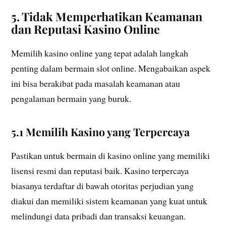
5. Tidak Memperhatikan Keamanan
dan Reputasi Kasino Online
Memilih kasino online yang tepat adalah langkah
penting dalam bermain slot online. Mengabaikan aspek
ini bisa berakibat pada masalah keamanan atau
pengalaman bermain yang buruk.
5.1 Memilih Kasino yang Terpercaya
Pastikan untuk bermain di kasino online yang memiliki
lisensi resmi dan reputasi baik. Kasino terpercaya
biasanya terdaftar di bawah otoritas perjudian yang
diakui dan memiliki sistem keamanan yang kuat untuk
melindungi data pribadi dan transaksi keuangan.