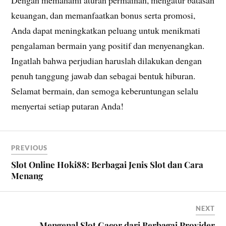
Dengan memahami aturan permainan, mengatur batasan
keuangan, dan memanfaatkan bonus serta promosi,
Anda dapat meningkatkan peluang untuk menikmati
pengalaman bermain yang positif dan menyenangkan.
Ingatlah bahwa perjudian haruslah dilakukan dengan
penuh tanggung jawab dan sebagai bentuk hiburan.
Selamat bermain, dan semoga keberuntungan selalu
menyertai setiap putaran Anda!
PREVIOUS
Slot Online Hoki88: Berbagai Jenis Slot dan Cara
Menang
NEXT
Mengenal Slot Gacor dari Berbagai Provider