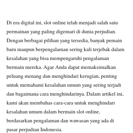
Di era digital ini, slot online telah menjadi salah satu
permainan yang paling digemari di dunia perjudian.
Dengan berbagai pilihan yang tersedia, banyak pemain
baru maupun berpengalaman sering kali terjebak dalam
kesalahan yang bisa mempengaruhi pengalaman
bermain mereka. Agar Anda dapat memaksimalkan
peluang menang dan menghindari kerugian, penting
untuk memahami kesalahan umum yang sering terjadi
dan bagaimana cara menghindarinya. Dalam artikel ini,
kami akan membahas cara-cara untuk menghindari
kesalahan umum dalam bermain slot online,
berdasarkan pengalaman dan wawasan yang ada di
pasar perjudian Indonesia.