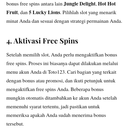
Jungle Delight
Hot Hot
bonus free spins antara lain
,
Fruit
5 Lucky Lions
, dan
. Pilihlah slot yang menarik
minat Anda dan sesuai dengan strategi permainan Anda.
4. Aktivasi Free Spins
Setelah memilih slot, Anda perlu mengaktifkan bonus
free spins. Proses ini biasanya dapat dilakukan melalui
menu akun Anda di Toto123. Cari bagian yang terkait
dengan bonus atau promosi, dan ikuti petunjuk untuk
mengaktifkan free spins Anda. Beberapa bonus
mungkin otomatis ditambahkan ke akun Anda setelah
memenuhi syarat tertentu, jadi pastikan untuk
memeriksa apakah Anda sudah menerima bonus
tersebut.