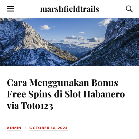
marshfieldtrails
Cara Menggunakan Bonus
Free Spins di Slot Habanero
via Toto123
ADMIN
OCTOBER 16, 2024