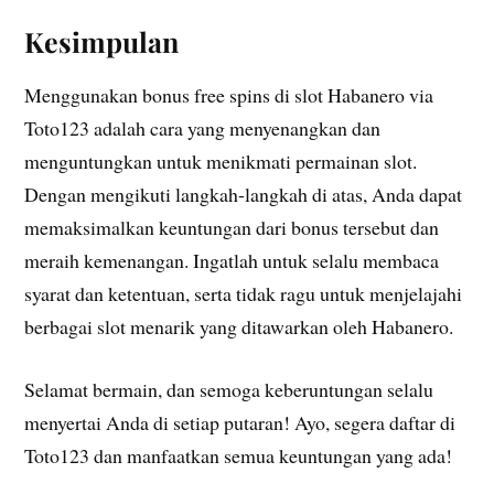
Kesimpulan
Menggunakan bonus free spins di slot Habanero via
Toto123 adalah cara yang menyenangkan dan
menguntungkan untuk menikmati permainan slot.
Dengan mengikuti langkah-langkah di atas, Anda dapat
memaksimalkan keuntungan dari bonus tersebut dan
meraih kemenangan. Ingatlah untuk selalu membaca
syarat dan ketentuan, serta tidak ragu untuk menjelajahi
berbagai slot menarik yang ditawarkan oleh Habanero.
Selamat bermain, dan semoga keberuntungan selalu
menyertai Anda di setiap putaran! Ayo, segera daftar di
Toto123 dan manfaatkan semua keuntungan yang ada!